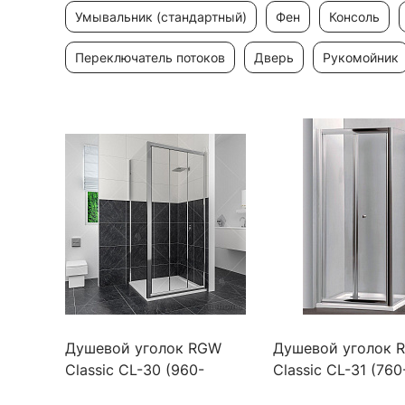
умывальник (стандартный)
фен
консоль
переключатель потоков
дверь
рукомойник
Душевой уголок RGW
Душевой уголок 
Classic CL-30 (960-
Classic CL-31 (760
1010)х1000 стекло
810)x800x1850 п