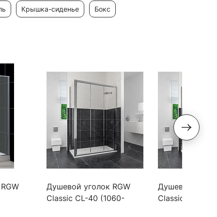
ль
крышка-сиденье
бокс
к RGW
Душевой уголок RGW
Душевой угол
Classic CL-40 (1060-
Classic CL-40 (
профиль
1110)х700 профиль хром,
1210)х700 про