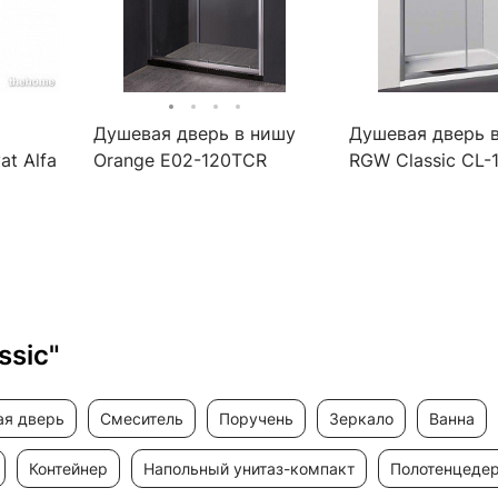
Душевая дверь в нишу
Душевая дверь 
t Alfa
Orange E02-120TCR
RGW Classic CL-1
1210)x1850 стек
чистое
ssic"
ая дверь
смеситель
поручень
зеркало
ванна
контейнер
напольный унитаз-компакт
полотенцеде