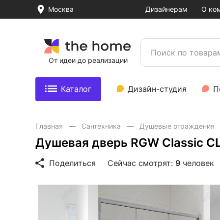
Москва
Дизайнерам
О ко
От идеи до реализации
Каталог
Дизайн-студия
П
Главная
Сантехника
Душевые ограждения
Душевая дверь RGW Classic CL
Поделиться
Сейчас смотрят:
9
человек