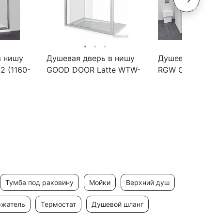
в нишу
Душевая дверь в нишу
Душевая дверь
2 (1160-
GOOD DOOR Latte WTW-
RGW Classic CL
ло
110-G-WE
810)х1850 про
хром, стекло 
тумба под раковину
мойки
верхний душ
ржатель
термостат
душевой шланг