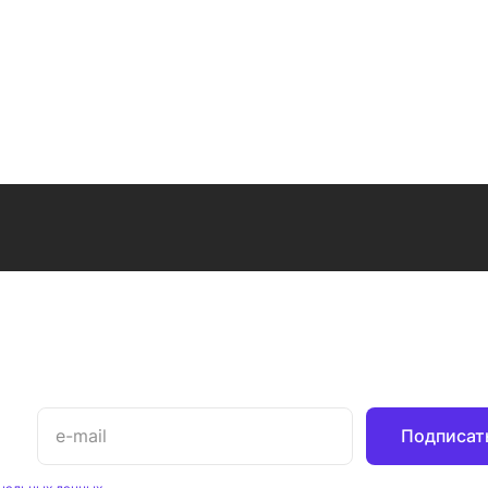
тое
профиль хром, стекло
хром, стекло ш
шиншилла
Подписат