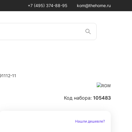
+7 (495) 374-88-95
kom@thehome.ru
91112-11
Код набора:
105483
Нашли дешевле?