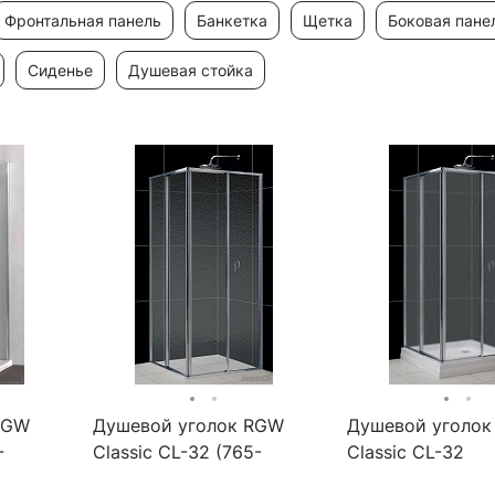
фронтальная панель
банкетка
щетка
боковая пане
сиденье
душевая стойка
RGW
Душевой уголок RGW
Душевой уголо
-
Classic CL-32 (765-
Classic CL-32
рофиль
790)x(765-790)x1850
900x900x1850 