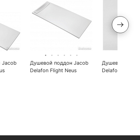
 Jacob
Душевой поддон Jacob
Душевой поддо
us
Delafon Flight Neus
Delafon Flight 
1-F-00
120x90см E66514-00
80x80см E665