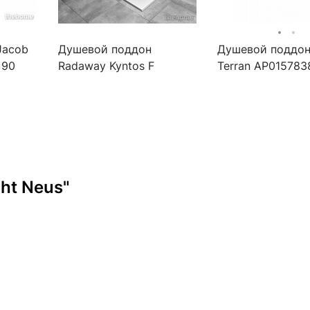
Jacob
Душевой поддон
Душевой поддон
x90
Radaway Kyntos F
Terran AP01578
100х90см HKF10090-04
140х90 см, negr
белый
ht Neus"