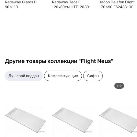
Radaway Giaros D
Radaway Teos F
Jacob Delafon Flight
90x110
120х80см HTF12080-
170x90 E62483-00
04 белый
Другие товары коллекции "Flight Neus"
душевой поддон
комплектующие
сифон