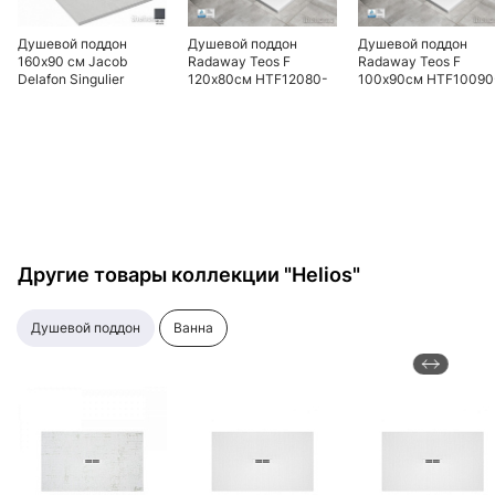
Душевой поддон
Душевой поддон
Душевой поддон
160х90 см Jacob
Radaway Teos F
Radaway Teos F
Delafon Singulier
120х80см HTF12080-
100х90см HTF10090
E67027-NAD, серый
04 белый
04 белый
сланец
Другие товары коллекции "Helios"
душевой поддон
ванна