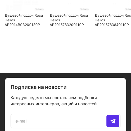
Душевой поддон Roca
Душевой поддон Roca
Душевой поддон Ro
Helios
Helios
Helios
AP2014B03200180P
AP2015783200110P
AP2015783840110P
120х80 см, light aged
140х80 см, white
140х90 см, white
wood
Подписка на новости
Каждую неделю мы составляем подборки
интересных интерьеров, акций и новостей