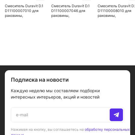
Смеситель Duravit D.1
Смеситель Duravit D.1
Смеситель Duravit D.
D11100007010 для
D11100007046 для
D11100008010 для
раковины,
раковины,
раковины,
электронный с
электронный с
электронный с
питанием от батареи,
питанием от батареи,
питанием от сети,
хром
черный матовый
хром
Подписка на новости
Каждую неделю мы составляем подборки
интересных интерьеров, акций и новостей
Нажимая на кнопку, вы соглашаетесь на
обработку персональных
данных