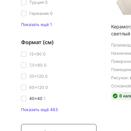
Турция
0
Германия
0
Показать ещё 1
Керамог
светлый
Формат (см)
Производ
Назначен
15x90
0
Поверхно
7,5x90
0
Помещени
20x120
0
Рисунок:
Основной
60x120
0
В нал
40x40
1
Показать ещё 463