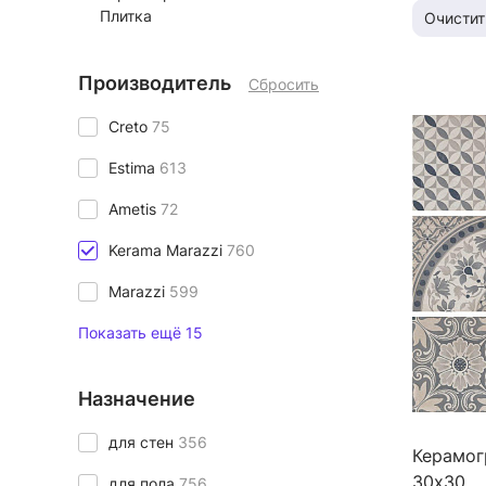
Плитка
Очистит
Производитель
Сбросить
Creto
75
Estima
613
Ametis
72
Kerama Marazzi
760
Marazzi
599
Показать ещё 15
Назначение
для стен
356
Керамог
30х30
для пола
756