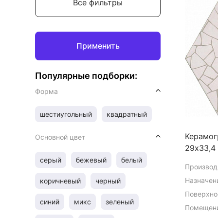
Все фильтры
Применить
Популярные подборки:
Форма
шестиугольный
квадратный
Керамог
Основной цвет
29х33,4
серый
бежевый
белый
Производ
Назначен
коричневый
черный
Поверхно
синий
микс
зеленый
Помещени