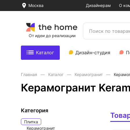
Москва
Дизайнерам
О ко
От идеи до реализации
Каталог
Дизайн-студия
П
Главная
Каталог
Керамогранит
Керамог
Керамогранит Keram
Категория
Това
Плитка
Керамогранит