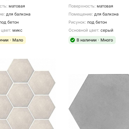
сть:
матовая
Поверхность:
матовая
е:
для балкона
Помещение:
для балкона
под бетон
Рисунок:
под бетон
 цвет:
микс
Основной цвет:
серый
ичии
Мало
В наличии
Много