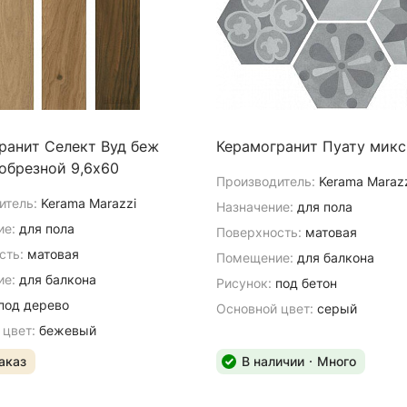
ранит Селект Вуд беж
Керамогранит Пуату микс
обрезной 9,6х60
Производитель:
Kerama Maraz
итель:
Kerama Marazzi
Назначение:
для пола
ие:
для пола
Поверхность:
матовая
сть:
матовая
Помещение:
для балкона
е:
для балкона
Рисунок:
под бетон
под дерево
Основной цвет:
серый
 цвет:
бежевый
аказ
В наличии
Много