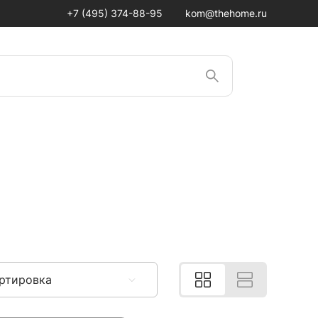
+7 (495) 374-88-95
kom@thehome.ru
ртировка