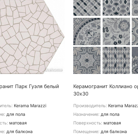
ранит Парк Гуэля белый
Керамогранит Коллиано о
30х30
итель:
Kerama Marazzi
Производитель:
Kerama Maraz
ие:
для пола
Назначение:
для пола
сть:
матовая
Поверхность:
матовая
е:
для балкона
Помещение:
для балкона