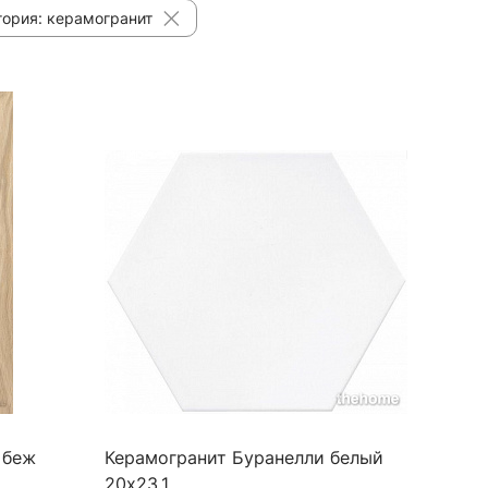
гория: керамогранит
 беж
Керамогранит Буранелли белый
20х23,1