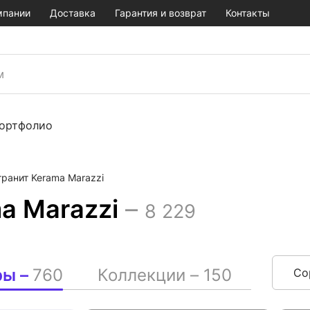
мпании
Доставка
Гарантия и возврат
Контакты
ортфолио
ранит Kerama Marazzi
a Marazzi
–
8 229
ры –
760
Коллекции –
150
Со