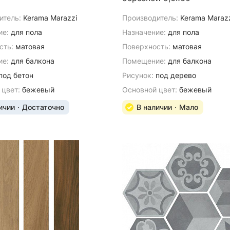
итель:
Kerama Marazzi
Производитель:
Kerama Maraz
ие:
для пола
Назначение:
для пола
сть:
матовая
Поверхность:
матовая
е:
для балкона
Помещение:
для балкона
под бетон
Рисунок:
под дерево
 цвет:
бежевый
Основной цвет:
бежевый
ичии
Достаточно
В наличии
Мало