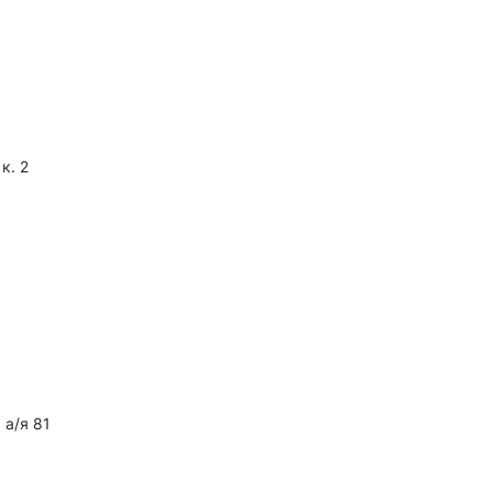
к. 2
 а/я 81