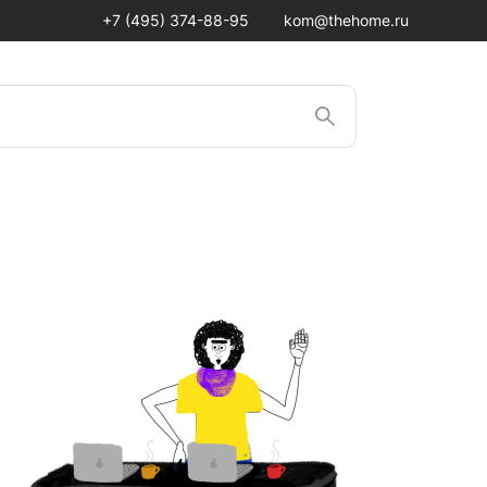
+7 (495) 374-88-95
kom@thehome.ru