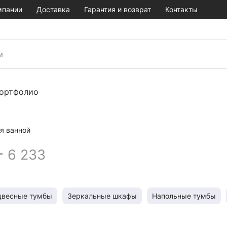
мпании
Доставка
Гарантия и возврат
Контакты
ортфолио
я ванной
–
6 233
двесные тумбы
Зеркальные шкафы
Напольные тумбы