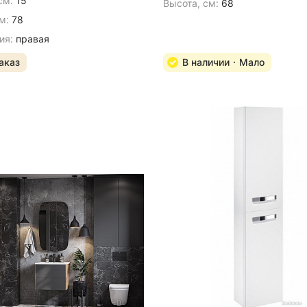
см:
15
Высота, см:
68
м:
78
ия:
правая
аказ
В наличии
Мало