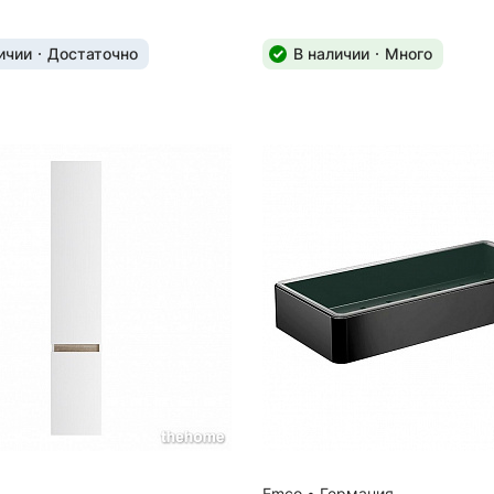
ичии
Достаточно
В наличии
Много
Emco
•
Германия