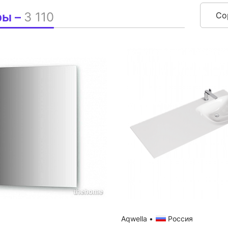
ры –
3 110
Со
Aqwella
•
Россия