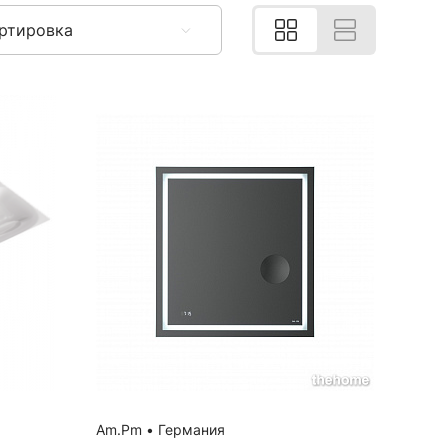
ртировка
Am.Pm
•
Германия