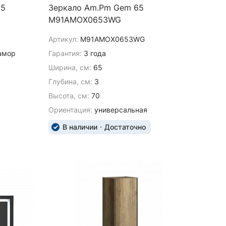
15
Зеркало Am.Pm Gem 65
M91AMOX0653WG
Артикул:
M91AMOX0653WG
амор
Гарантия:
3 года
Ширина, см:
65
Глубина, см:
3
Высота, см:
70
Ориентация:
универсальная
В наличии
Достаточно