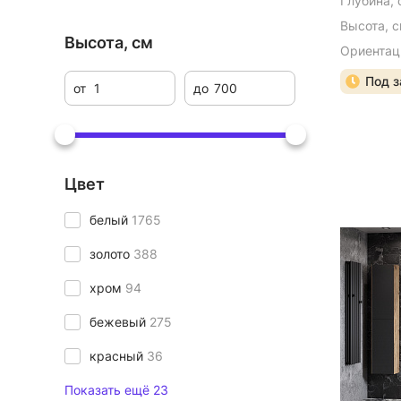
Глубина, 
Высота, с
Высота, см
Ориентац
Под з
от
до
Цвет
белый
1765
золото
388
хром
94
бежевый
275
красный
36
Показать ещё 23