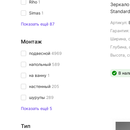
Riho
1
Зеркало
Standar
Simas
1
Артикул:
Показать ещё 87
Гарантия:
Ширина, 
Монтаж
Глубина, 
подвесной
4969
Высота, с
напольный
589
В нал
на ванну
1
настенный
205
шурупы
289
Показать ещё 5
Тип