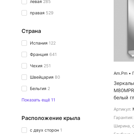
левая
285
правая
529
Страна
Испания
122
Франция
641
Чехия
251
Am.Pm
•
Г
Швейцария
80
Зеркаль
Бельгия
2
M80MPR
белый г
Показать ещё 11
Артикул:
Расположение крыла
Гарантия:
Ширина, 
с двух сторон
1