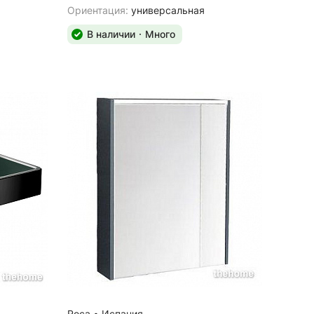
Ориентация:
универсальная
В наличии
Много
Roca
•
Испания