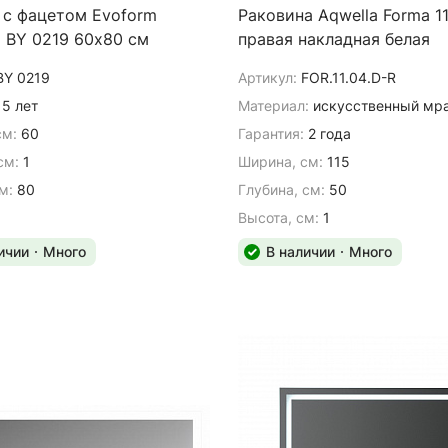
 с фацетом Evoform
Раковина Aqwella Forma 1
d BY 0219 60х80 см
правая накладная белая
BY 0219
Артикул:
FOR.11.04.D-R
5 лет
Материал:
искусственный мр
см:
60
Гарантия:
2 года
см:
1
Ширина, см:
115
м:
80
Глубина, см:
50
Высота, см:
1
ичии
Много
В наличии
Много