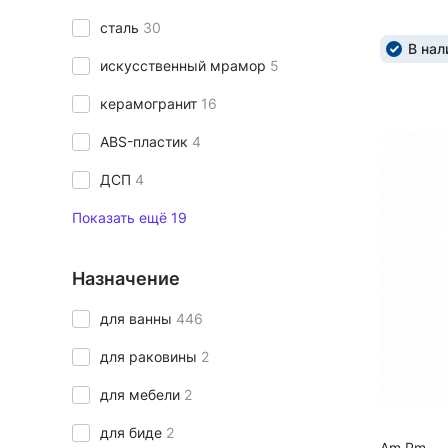
сталь
30
В нал
искусственный мрамор
5
керамогранит
16
ABS-пластик
4
ДСП
4
Показать ещё 19
Назначение
для ванны
446
для раковины
2
для мебели
2
для биде
2
Am.Pm