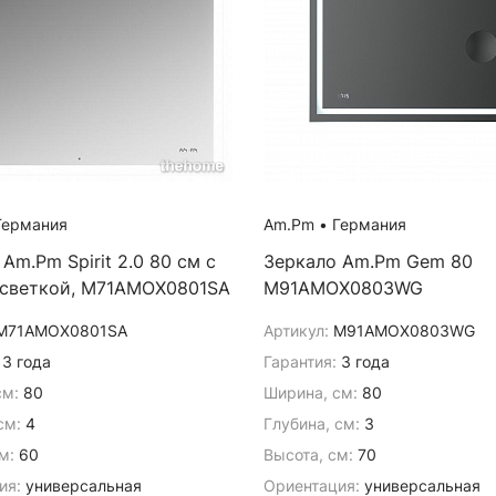
ермания
Am.Pm
•
Германия
Am.Pm Spirit 2.0 80 см с
Зеркало Am.Pm Gem 80
светкой, M71AMOX0801SA
M91AMOX0803WG
M71AMOX0801SA
Артикул:
M91AMOX0803WG
3 года
Гарантия:
3 года
см:
80
Ширина, см:
80
см:
4
Глубина, см:
3
м:
60
Высота, см:
70
ия:
универсальная
Ориентация:
универсальная