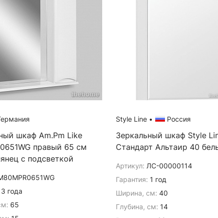
ермания
Style Line
•
Россия
ный шкаф Am.Pm Like
Зеркальный шкаф Style Li
0651WG правый 65 см
Стандарт Альтаир 40 бел
лянец с подсветкой
Артикул:
ЛС-00000114
M80MPR0651WG
Гарантия:
1 год
3 года
Ширина, см:
40
см:
65
Глубина, см:
14