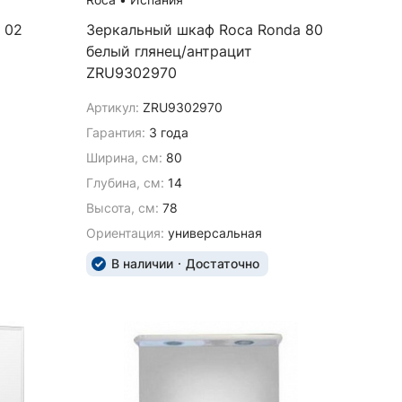
 02
Зеркальный шкаф Roca Ronda 80
белый глянец/антрацит
ZRU9302970
Артикул:
ZRU9302970
Гарантия:
3 года
Ширина, см:
80
Глубина, см:
14
Высота, см:
78
Ориентация:
универсальная
В наличии
Достаточно