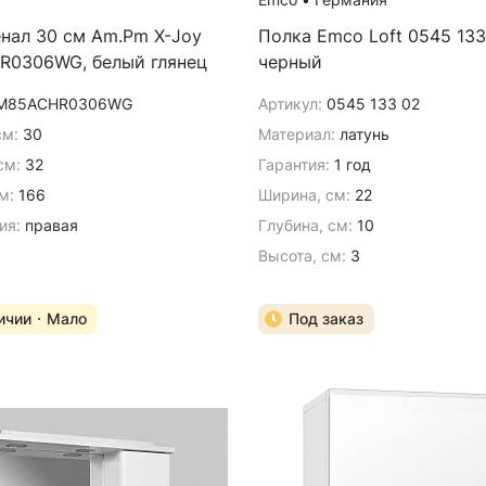
нал 30 см Am.Pm X-Joy
Полка Emco Loft 0545 133
0306WG, белый глянец
черный
M85ACHR0306WG
Артикул:
0545 133 02
см:
30
Материал:
латунь
см:
32
Гарантия:
1 год
м:
166
Ширина, см:
22
ия:
правая
Глубина, см:
10
Высота, см:
3
ичии
Мало
Под заказ