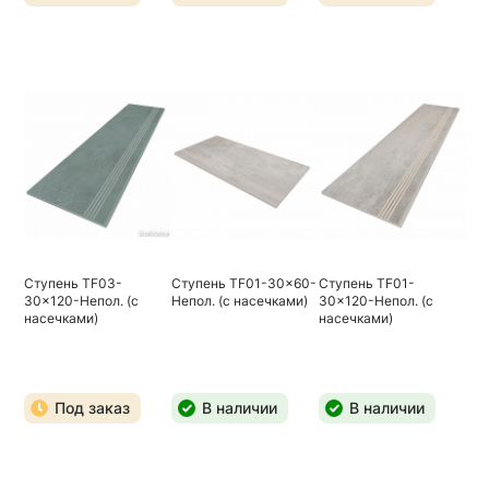
Ступень TF03-
Ступень TF01-30x60-
Ступень TF01-
30x120-Непол. (с
Непол. (с насечками)
30x120-Непол. (с
насечками)
насечками)
Под заказ
В наличии
В наличии