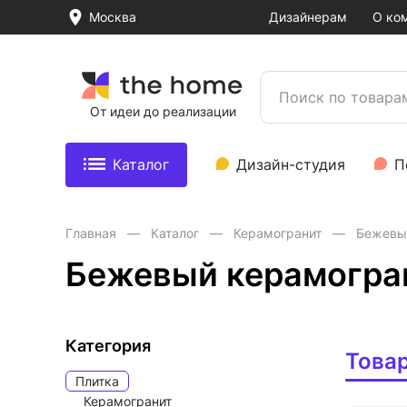
Москва
Дизайнерам
О ко
От идеи до реализации
Каталог
Дизайн-студия
П
Главная
Каталог
Керамогранит
Бежев
Бежевый керамогран
Категория
Това
Плитка
Керамогранит