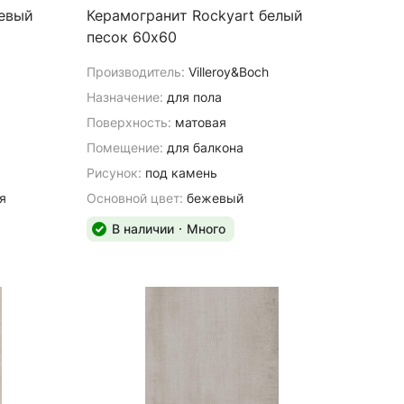
жевый
Керамогранит Rockyart белый
песок 60х60
Производитель:
Villeroy&Boch
Назначение:
для пола
Поверхность:
матовая
Помещение:
для балкона
Рисунок:
под камень
я
Основной цвет:
бежевый
В наличии
Много