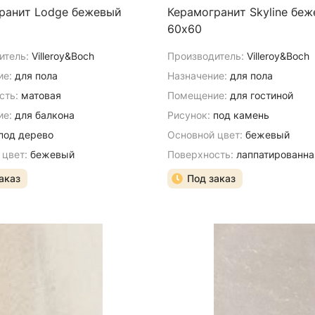
ранит Lodge бежевый
Керамогранит Skyline бе
60х60
итель:
Villeroy&Boch
Производитель:
Villeroy&Boch
ие:
для пола
Назначение:
для пола
сть:
матовая
Помещение:
для гостиной
е:
для балкона
Рисунок:
под камень
под дерево
Основной цвет:
бежевый
 цвет:
бежевый
Поверхность:
лаппатированна
аказ
Под заказ