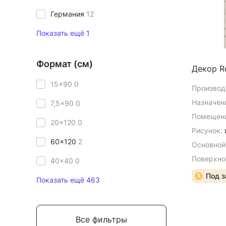
Германия
12
Показать ещё 1
Формат (см)
Декор R
15x90
0
Производ
Назначен
7,5x90
0
Помещени
20x120
0
Рисунок:
60x120
2
Основной
Поверхно
40x40
0
Под з
Показать ещё 463
Все фильтры