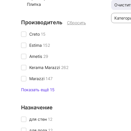
Плитка
Очистит
Категор
Производитель
Сбросить
Creto
15
Estima
152
Ametis
29
Kerama Marazzi
262
Marazzi
147
Показать ещё 15
Назначение
для стен
12
для пола
12