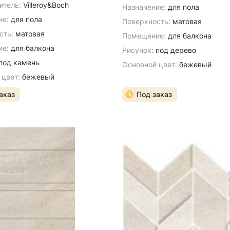
итель:
Villeroy&Boch
Назначение:
для пола
ие:
для пола
Поверхность:
матовая
сть:
матовая
Помещение:
для балкона
е:
для балкона
Рисунок:
под дерево
под камень
Основной цвет:
бежевый
 цвет:
бежевый
аказ
Под заказ