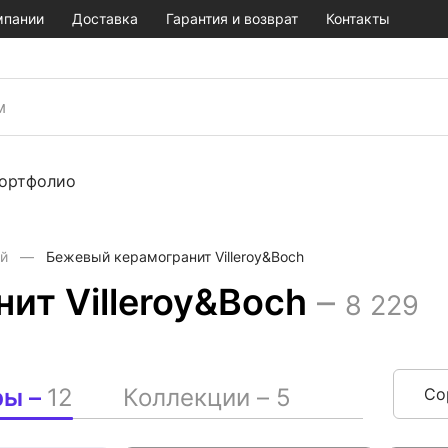
мпании
Доставка
Гарантия и возврат
Контакты
ортфолио
ый
Бежевый керамогранит Villeroy&Boch
ит Villeroy&Boch
–
8 229
ры –
12
Коллекции –
5
Со