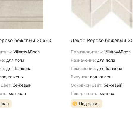
epose бежевый 30х60
Декор Repose бежевый 3
итель:
Villeroy&Boch
Производитель:
Villeroy&Boch
ие:
для пола
Назначение:
для пола
е:
для балкона
Помещение:
для балкона
под камень
Рисунок:
под камень
 цвет:
бежевый
Основной цвет:
бежевый
сть:
матовая
Поверхность:
матовая
аказ
Под заказ