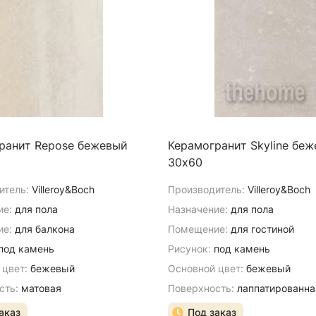
ранит Repose бежевый
Керамогранит Skyline бе
30х60
итель:
Villeroy&Boch
Производитель:
Villeroy&Boch
ие:
для пола
Назначение:
для пола
е:
для балкона
Помещение:
для гостиной
под камень
Рисунок:
под камень
 цвет:
бежевый
Основной цвет:
бежевый
сть:
матовая
Поверхность:
лаппатированна
аказ
Под заказ