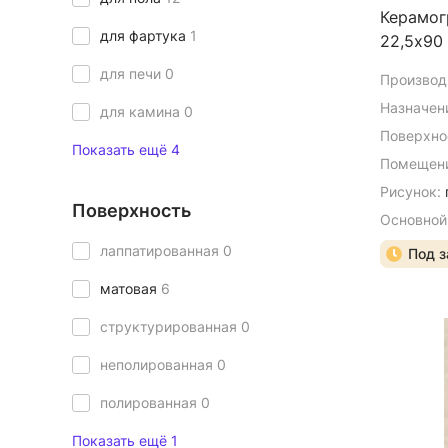
Керамог
для фартука
1
22,5х90
для печи
0
Производ
Назначен
для камина
0
Поверхно
Показать ещё 4
Помещени
Рисунок:
Поверхность
Основной
лаппатированная
0
Под з
матовая
6
структурированная
0
неполированная
0
полированная
0
Показать ещё 1