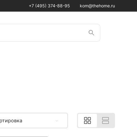
+7 (495) 374-88-95
kom@thehome.ru
ртировка