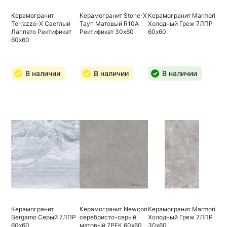
Керамогранит
Керамогранит Stone-X
Керамогранит Marmori
Terrazzo-X Светлый
Тауп Матовый R10A
Холодный Греж 7ЛПР
Лаппато Ректификат
Ректификат 30х60
60х60
60х60
В наличии
В наличии
В наличии
Керамогранит
Керамогранит Newcon
Керамогранит Marmori
Bergamo Серый 7ЛПР
серебристо-серый
Холодный Греж 7ЛПР
60х60
матовый 7РЕК 60х60
30х60