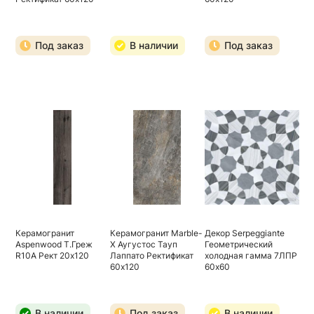
Под заказ
В наличии
Под заказ
Керамогранит
Керамогранит Marble-
Декор Serpeggiante
Aspenwood Т.Греж
X Аугустос Тауп
Геометрический
R10A Рект 20х120
Лаппато Ректификат
холодная гамма 7ЛПР
60х120
60х60
В наличии
Под заказ
В наличии