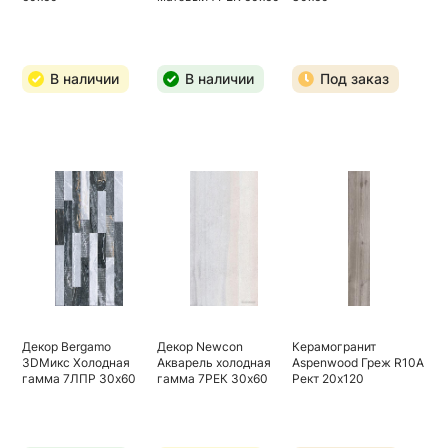
В наличии
В наличии
Под заказ
Декор Bergamo
Декор Newcon
Керамогранит
3DМикс Холодная
Акварель холодная
Aspenwood Греж R10A
гамма 7ЛПР 30х60
гамма 7РЕК 30х60
Рект 20х120