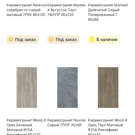
Керамогранит Newcon
Керамогранит Marble-
Керамогранит Marmori
серебристо-серый
X Аугустос Тауп
Дымчатый Серый
матовый 7РЕК 60х120
7ФЛПР 60х120
Полированный 7
60х60
Под заказ
Под заказ
В наличии
Керамогранит Wood-X
Керамогранит Nuvola
Керамогранит Wood-X
Орех Беленый
Серый 7ЛПР 30х60
Орех Тауп Матовый
Матовый R10A
R10A Ректификат
Ректификат 60х120
60х120