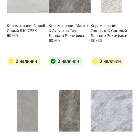
Керамогранит Napoli
Керамогранит Marble-
Керамогранит
Серый R10 7РЕК
X Аугустос Тауп
Terrazzo-X Светлый
60х60
Лаппато Ректификат
Лаппато Ректификат
60х60
30х60
В наличии
В наличии
В наличии