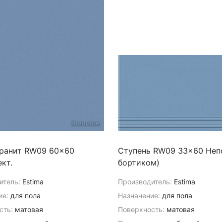
ранит RW09 60x60
Ступень RW09 33x60 Непо
кт.
бортиком)
итель:
Estima
Производитель:
Estima
ие:
для пола
Назначение:
для пола
сть:
матовая
Поверхность:
матовая