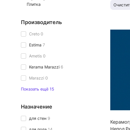
Плитка
Очистит
Производитель
Creto
0
Estima
7
Ametis
0
Kerama Marazzi
6
Marazzi
0
Показать ещё 15
Назначение
для стен
9
Керамог
Непол.Р
для пола
14