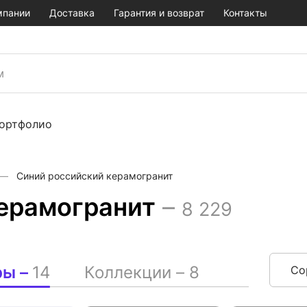
мпании
Доставка
Гарантия и возврат
Контакты
ортфолио
Синий российский керамогранит
ерамогранит
–
8 229
ры –
14
Коллекции –
8
Со