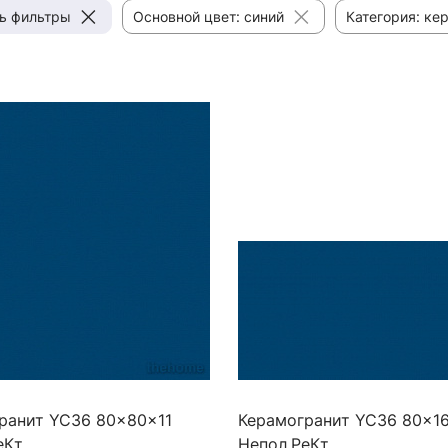
ь фильтры
Основной цвет: синий
Категория: ке
ранит YC36 80x80x11
Керамогранит YC36 80x1
еКт.
Непол.РеКт.