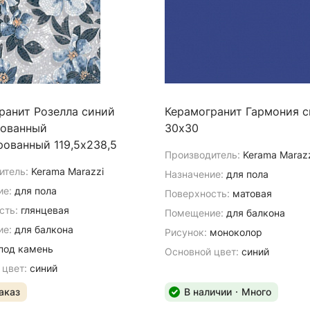
ранит Розелла синий
Керамогранит Гармония 
ованный
30х30
рованный 119,5х238,5
Производитель:
Kerama Maraz
итель:
Kerama Marazzi
Назначение:
для пола
ие:
для пола
Поверхность:
матовая
сть:
глянцевая
Помещение:
для балкона
е:
для балкона
Рисунок:
моноколор
под камень
Основной цвет:
синий
 цвет:
синий
аказ
В наличии
Много