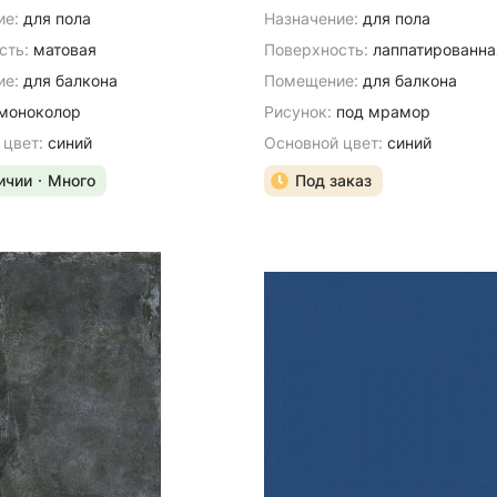
ие:
для пола
Назначение:
для пола
сть:
матовая
Поверхность:
лаппатированна
е:
для балкона
Помещение:
для балкона
моноколор
Рисунок:
под мрамор
 цвет:
синий
Основной цвет:
синий
ичии
Много
Под заказ