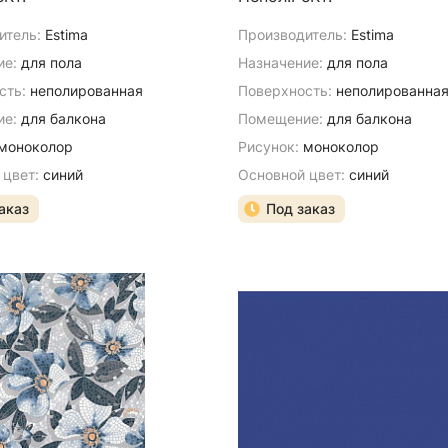
итель:
Estima
Производитель:
Estima
ие:
для пола
Назначение:
для пола
сть:
неполированная
Поверхность:
неполированна
е:
для балкона
Помещение:
для балкона
моноколор
Рисунок:
моноколор
 цвет:
синий
Основной цвет:
синий
аказ
Под заказ