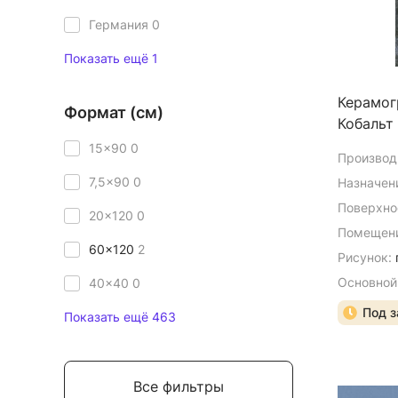
Германия
0
Показать ещё 1
Керамогранит Surfa
Формат (см)
Кобальт
15x90
0
Производ
7,5x90
0
Назначен
Поверхно
20x120
0
Помещени
60x120
2
Рисунок:
Основной
40x40
0
Под з
Показать ещё 463
Все фильтры