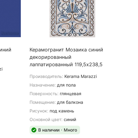
синий
Керамогранит Мозаика синий
декорированный
лаппатированный 119,5х238,5
zi
Производитель:
Kerama Marazzi
Назначение:
для пола
Поверхность:
глянцевая
Помещение:
для балкона
Рисунок:
под камень
Основной цвет:
синий
В наличии
Много