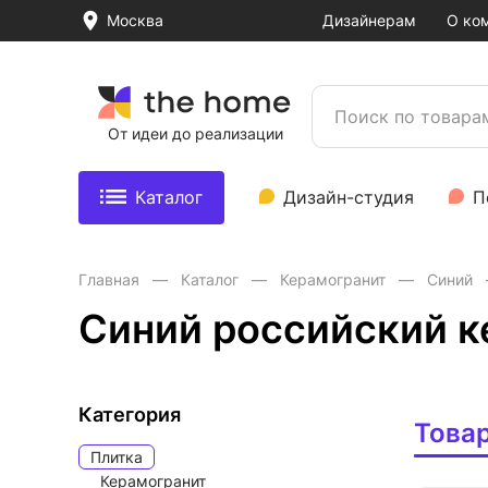
Москва
Дизайнерам
О ко
От идеи до реализации
Каталог
Дизайн-студия
П
Главная
Каталог
Керамогранит
Синий
Синий российский к
Категория
Това
Плитка
Керамогранит