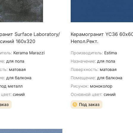
ce Laboratory/
Керамогранит YC36 60х6
 синий 160х320
Непол.Рект.
итель:
Kerama Marazzi
Производитель:
Estima
ие:
для пола
Назначение:
для пола
сть:
матовая
Поверхность:
матовая
е:
для балкона
Помещение:
для балкона
под металл
Рисунок:
моноколор
 цвет:
синий
Основной цвет:
синий
аказ
Под заказ