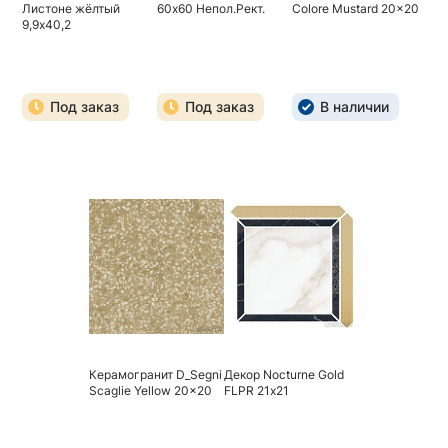
Листоне жёлтый
60х60 Непол.Рект.
Colore Mustard 20x20
9,9х40,2
Под заказ
Под заказ
В наличии
Керамогранит D_Segni
Декор Nocturne Gold
Scaglie Yellow 20x20
FLPR 21х21