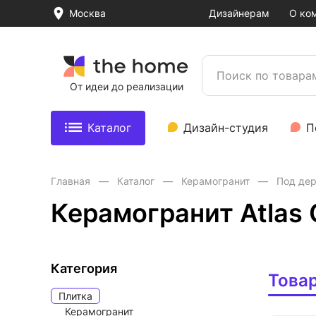
Москва
Дизайнерам
О ко
От идеи до реализации
Каталог
Дизайн-студия
П
Главная
Каталог
Керамогранит
Под де
Керамогранит Atlas
Категория
Това
Плитка
Керамогранит