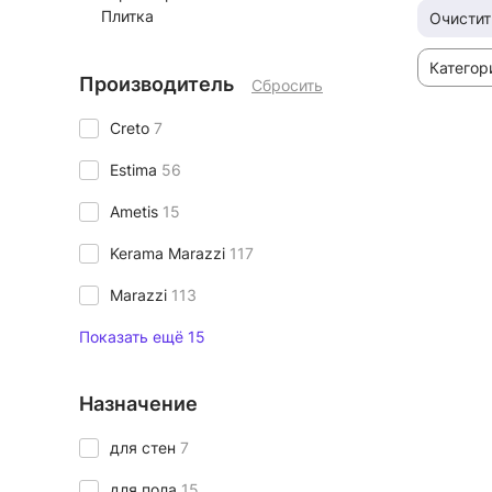
Плитка
Очистит
Категор
Производитель
Сбросить
Creto
7
Estima
56
Ametis
15
Kerama Marazzi
117
Marazzi
113
Показать ещё 15
Назначение
для стен
7
для пола
15