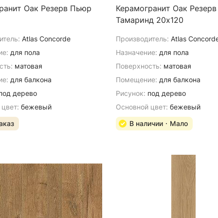
ранит Оак Резерв Пьюр
Керамогранит Оак Резерв
Тамаринд 20х120
итель:
Atlas Concorde
Производитель:
Atlas Concord
ие:
для пола
Назначение:
для пола
сть:
матовая
Поверхность:
матовая
е:
для балкона
Помещение:
для балкона
под дерево
Рисунок:
под дерево
 цвет:
бежевый
Основной цвет:
бежевый
аказ
В наличии
Мало