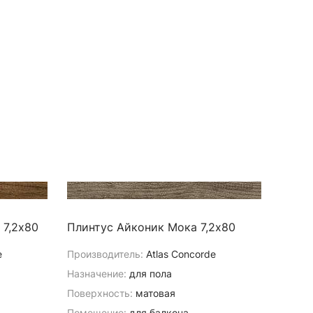
 7,2х80
Плинтус Айконик Мока 7,2х80
e
Производитель:
Atlas Concorde
Назначение:
для пола
Поверхность:
матовая
Помещение:
для балкона