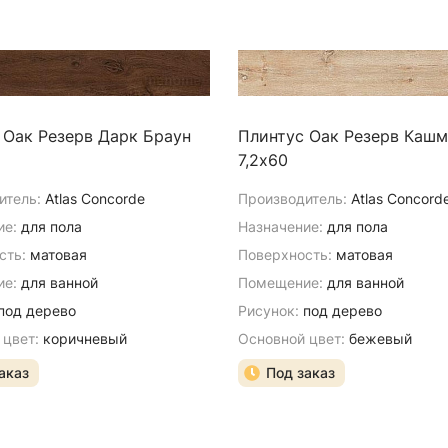
 Оак Резерв Дарк Браун
Плинтус Оак Резерв Каш
7,2х60
итель:
Atlas Concorde
Производитель:
Atlas Concord
ие:
для пола
Назначение:
для пола
сть:
матовая
Поверхность:
матовая
е:
для ванной
Помещение:
для ванной
под дерево
Рисунок:
под дерево
 цвет:
коричневый
Основной цвет:
бежевый
аказ
Под заказ