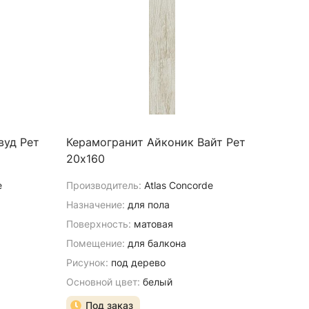
вуд Рет
Керамогранит Айконик Вайт Рет
20х160
e
Производитель:
Atlas Concorde
Назначение:
для пола
Поверхность:
матовая
Помещение:
для балкона
Рисунок:
под дерево
Основной цвет:
белый
Под заказ