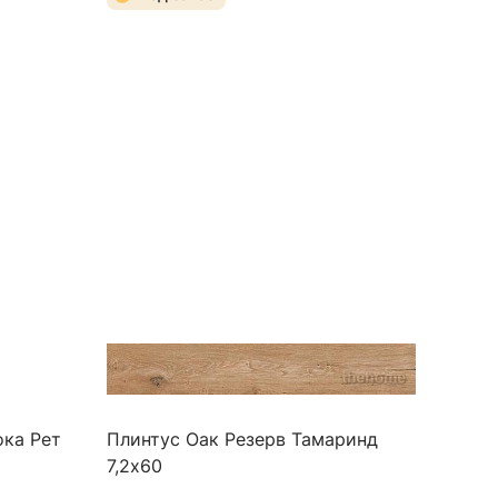
ока Рет
Плинтус Оак Резерв Тамаринд
7,2х60