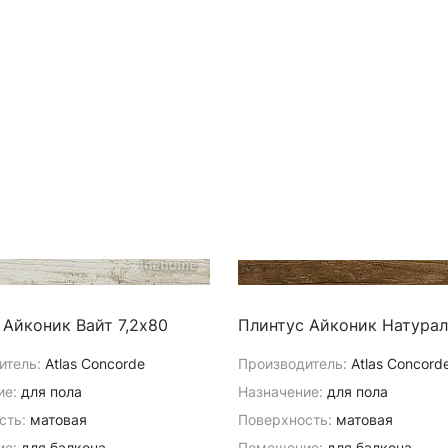
 Айконик Вайт 7,2х80
Плинтус Айконик Натурал
итель:
Atlas Concorde
Производитель:
Atlas Concord
ие:
для пола
Назначение:
для пола
сть:
матовая
Поверхность:
матовая
е:
для балкона
Помещение:
для балкона