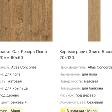
ранит Оак Резерв Пьюр
Керамогранит Элиго Басс
20мм 60х60
20x120
итель:
Atlas Concorde
Производитель:
Atlas Concord
ие:
для пола
Назначение:
для пола
сть:
матовая
Поверхность:
матовая
е:
для крыльца
Помещение:
для балкона
под дерево
Рисунок:
под дерево
 цвет:
бежевый
Основной цвет:
бежевый
ичии
Мало
В наличии
Мало