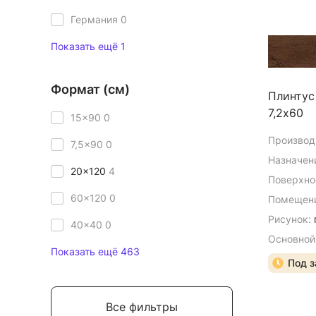
Германия
0
Показать ещё 1
Формат (см)
Плинтус
7,2х60
15x90
0
Производ
7,5x90
0
Назначен
20x120
4
Поверхно
60x120
0
Помещени
Рисунок:
40x40
0
Основной
Показать ещё 463
Под з
Все фильтры