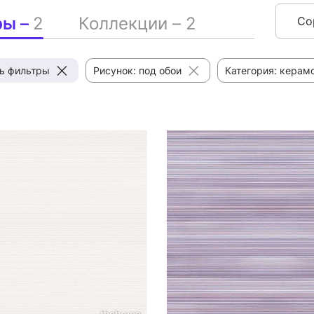
ры –
2
Коллекции –
2
Со
ь фильтры
Рисунок: под обои
Категория: керам