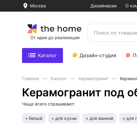
Москва
Дизайнерам
О ко
От идеи до реализации
Каталог
Дизайн-студия
П
Главная
Каталог
Керамогранит
Керамог
Керамогранит под о
Чаще всего спрашивают:
+ белый
+ для кухни
+ для ванной
+ для 