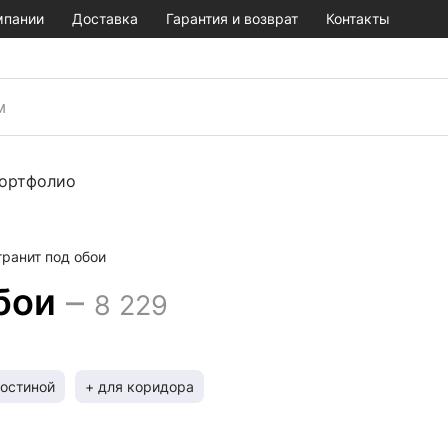
мпании
Доставка
Гарантия и возврат
Контакты
ортфолио
ранит под обои
бои
–
8 229
гостиной
+ для коридора