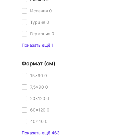
Испания
0
Турция
0
Германия
0
Показать ещё 1
Формат (см)
15x90
0
7,5x90
0
20x120
0
60x120
0
40x40
0
Показать ещё 463