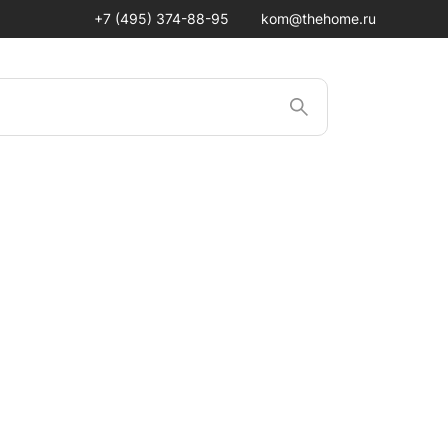
+7 (495) 374-88-95
kom@thehome.ru