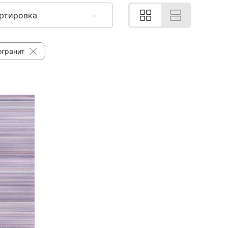
ртировка
огранит