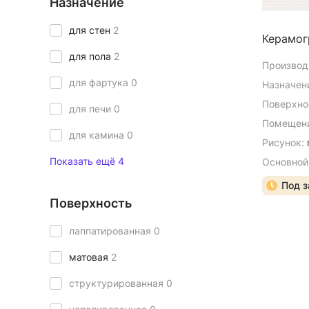
Назначение
для стен
2
Керамог
для пола
2
Производ
для фартука
0
Назначен
Поверхно
для печи
0
Помещени
для камина
0
Рисунок:
Показать ещё 4
Основной
Под з
Поверхность
лаппатированная
0
матовая
2
структурированная
0