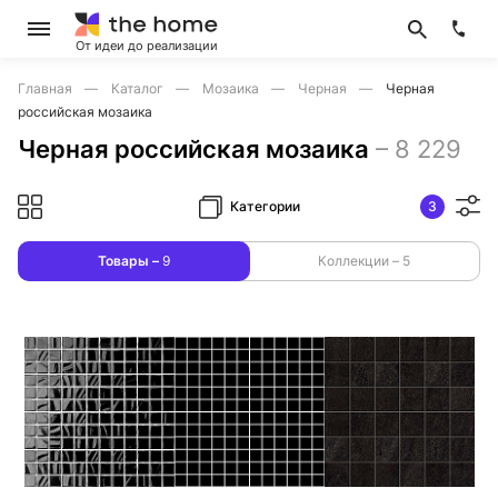
От идеи до реализации
Главная
Каталог
Мозаика
Черная
Черная
российская мозаика
Черная российская мозаика
–
8 229
Категории
3
Товары –
9
Коллекции –
5