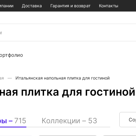
мпании
Доставка
Гарантия и возврат
Контакты
ортфолио
ая
Итальянская напольная плитка для гостиной
ная плитка для гостиной
ры –
715
Коллекции –
53
Со