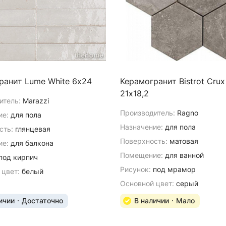
ранит Lume White 6х24
Керамогранит Bistrot Crux
21х18,2
итель:
Marazzi
Производитель:
Ragno
ие:
для пола
Назначение:
для пола
сть:
глянцевая
Поверхность:
матовая
е:
для балкона
Помещение:
для ванной
под кирпич
Рисунок:
под мрамор
 цвет:
белый
Основной цвет:
серый
ичии
Достаточно
В наличии
Мало