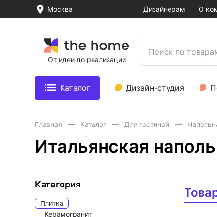
Москва
Дизайнерам
О ко
От идеи до реализации
Каталог
Дизайн-студия
П
Главная
Каталог
Для гостиной
Напольн
Итальянская наполь
Категория
Това
Плитка
Керамогранит