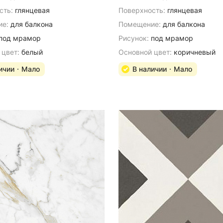
сть:
глянцевая
Поверхность:
глянцевая
е:
для балкона
Помещение:
для балкона
под мрамор
Рисунок:
под мрамор
 цвет:
белый
Основной цвет:
коричневый
ичии
Мало
В наличии
Мало