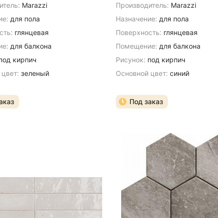
итель:
Marazzi
Производитель:
Marazzi
ие:
для пола
Назначение:
для пола
сть:
глянцевая
Поверхность:
глянцевая
е:
для балкона
Помещение:
для балкона
под кирпич
Рисунок:
под кирпич
 цвет:
зеленый
Основной цвет:
синий
аказ
Под заказ