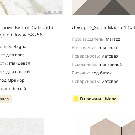
анит Bistrot Calacatta
Декор D_Segni Macro 1 Ca
gelo Glossy 58х58
Производитель:
Marazzi
итель:
Ragno
Назначение:
для пола
ие:
для пола
Поверхность:
матовая
сть:
глянцевая
Помещение:
для ванной
е:
для ванной
Рисунок:
под бетон
под мрамор
Поверхность:
матовая
 цвет:
белый
аказ
В наличии
Мало