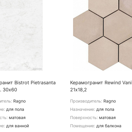
анит Bistrot Pietrasanta
Керамогранит Rewind Vanil
t. 30х60
21х18,2
итель:
Ragno
Производитель:
Ragno
ие:
для пола
Назначение:
для пола
сть:
матовая
Поверхность:
матовая
е:
для ванной
Помещение:
для балкона