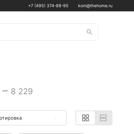
+7 (495) 374-88-95
kom@thehome.ru
–
8 229
ртировка