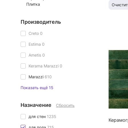
Плитка
Очистит
Производитель
Creto
0
Estima
0
Ametis
0
Kerama Marazzi
0
Marazzi
610
Показать ещё 15
Назначение
Сбросить
для стен
1235
Керамог
для пола
715