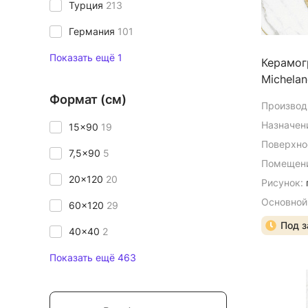
Турция
213
Германия
101
Показать ещё 1
Керамогр
Michelan
Формат (см)
Производ
Назначен
15x90
19
Поверхно
7,5x90
5
Помещени
20x120
20
Рисунок:
Основной
60x120
29
Под з
40x40
2
Показать ещё 463