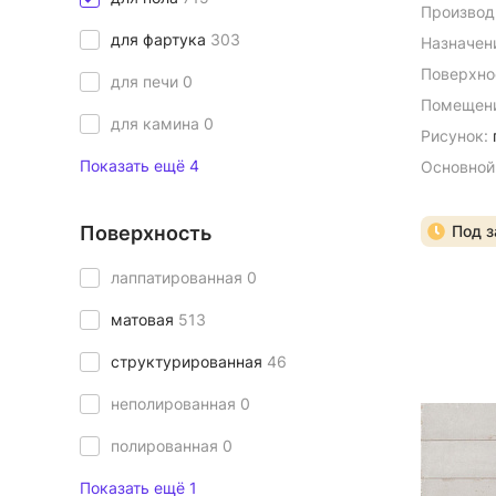
Производ
для фартука
303
Назначен
Поверхно
для печи
0
Помещени
для камина
0
Рисунок:
Показать ещё 4
Основной
Поверхность
Под з
лаппатированная
0
матовая
513
структурированная
46
неполированная
0
полированная
0
Показать ещё 1