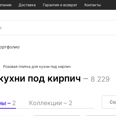
мпании
Доставка
Гарантия и возврат
Контакты
ортфолио
Розовая плитка для кухни под кирпич
кухни под кирпич
–
8 229
ры –
2
Коллекции –
2
Со