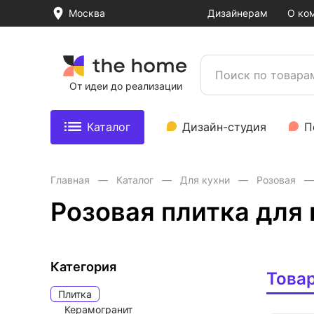
Москва
Дизайнерам
О ко
От идеи до реализации
Каталог
Дизайн-студия
П
Главная
Каталог
Для кухни
Розовая
Розовая плитка для 
Категория
Това
Плитка
Керамогранит