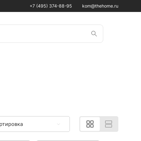
+7 (495) 374-88-95
kom@thehome.ru
ртировка