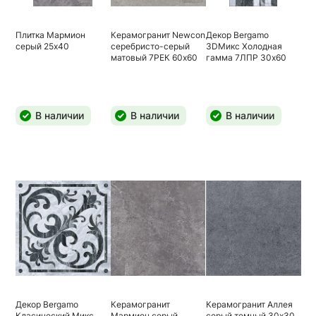
Плитка Мармион
Керамогранит Newcon
Декор Bergamo
серый 25х40
серебристо-серый
3DМикс Холодная
матовый 7РЕК 60х60
гамма 7ЛПР 30х60
В наличии
В наличии
В наличии
Декор Bergamo
Керамогранит
Керамогранит Аллея
Класический Микс
Мармион серый
серый темный 30х30