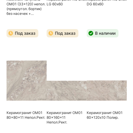
OM01 (33x120) непол.
LG 60х60
DG 60х60
(прямоугол. бортик)
без насечек +
Подступенок
(14,5x120))
Под заказ
Под заказ
В наличии
Керамогранит OM01
Керамогранит OM01
Керамогранит OM01
80x80x11 Непол.Рект.
80x160x11
60x120х10 Полир.
Непол.Рект.