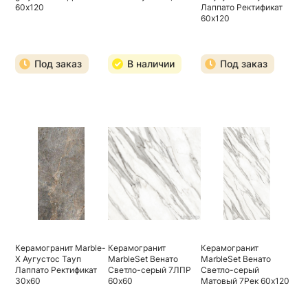
60х120
Лаппато Ректификат
60х120
Под заказ
В наличии
Под заказ
Керамогранит Marble-
Керамогранит
Керамогранит
X Аугустос Тауп
MarbleSet Венато
MarbleSet Венато
Лаппато Ректификат
Светло-серый 7ЛПР
Светло-серый
30х60
60х60
Матовый 7Рек 60х120