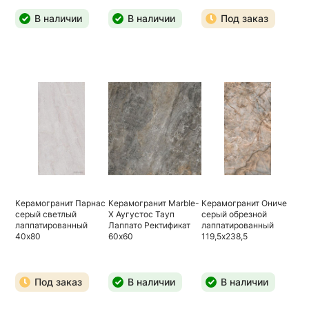
В наличии
В наличии
Под заказ
Керамогранит Парнас
Керамогранит Marble-
Керамогранит Ониче
серый светлый
X Аугустос Тауп
серый обрезной
лаппатированный
Лаппато Ректификат
лаппатированный
40х80
60х60
119,5х238,5
Под заказ
В наличии
В наличии