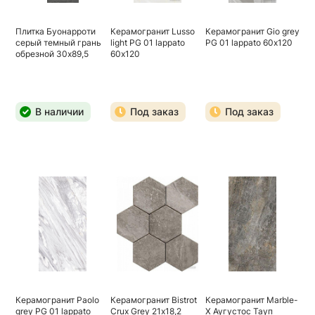
Плитка Буонарроти
Керамогранит Lusso
Керамогранит Gio grey
серый темный грань
light PG 01 lappato
PG 01 lappato 60х120
обрезной 30х89,5
60х120
В наличии
Под заказ
Под заказ
Керамогранит Paolo
Керамогранит Bistrot
Керамогранит Marble-
grey PG 01 lappato
Crux Grey 21х18,2
X Аугустос Тауп