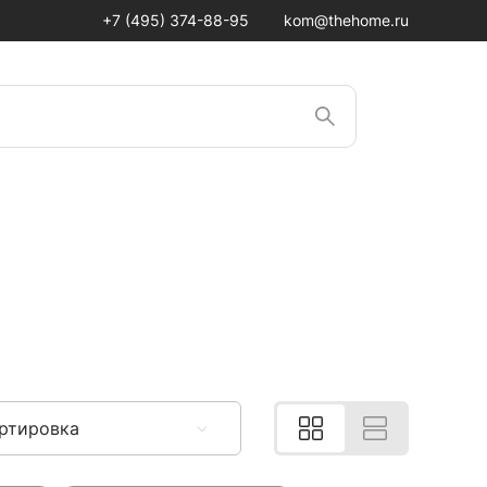
+7 (495) 374-88-95
kom@thehome.ru
ртировка