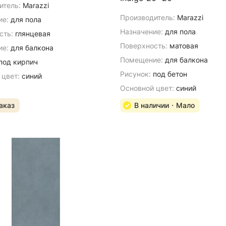
итель:
Marazzi
Производитель:
Marazzi
ие:
для пола
Назначение:
для пола
сть:
глянцевая
Поверхность:
матовая
е:
для балкона
Помещение:
для балкона
под кирпич
Рисунок:
под бетон
 цвет:
синий
Основной цвет:
синий
аказ
В наличии
Мало