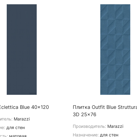
clettica Blue 40x120
Плитка Outfit Blue Struttura
3D 25x76
итель:
Marazzi
Производитель:
Marazzi
ие:
для стен
Назначение:
для стен
сть:
матовая