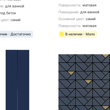
Поверхность:
матовая
е:
для ванной
Помещение:
для ванной
под бетон
Основной цвет:
синий
 цвет:
синий
Поверхность:
матовая
ичии
Достаточно
В наличии
Мало