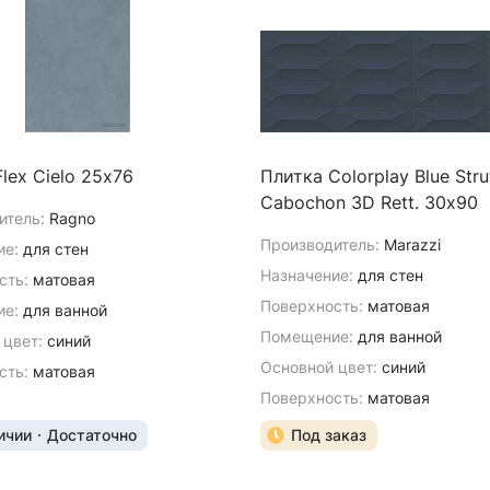
lex Cielo 25х76
Плитка Colorplay Blue Stru
Cabochon 3D Rett. 30х90
итель:
Ragno
Производитель:
Marazzi
ие:
для стен
Назначение:
для стен
сть:
матовая
Поверхность:
матовая
е:
для ванной
Помещение:
для ванной
 цвет:
синий
Основной цвет:
синий
сть:
матовая
Поверхность:
матовая
ичии
Достаточно
Под заказ