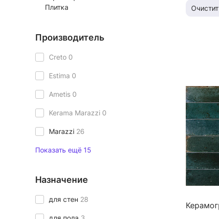
Плитка
Очистит
Производитель
Creto
0
Estima
0
Ametis
0
Kerama Marazzi
0
Marazzi
26
Показать ещё 15
Назначение
для стен
28
Керамог
для пола
3