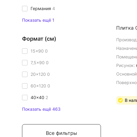
Германия
4
Показать ещё 1
Плитка C
Формат (см)
Производ
Назначен
15x90
0
Помещени
7,5x90
0
Рисунок:
Основной
20x120
0
Поверхно
60x120
0
40x40
2
В нал
Показать ещё 463
Все фильтры