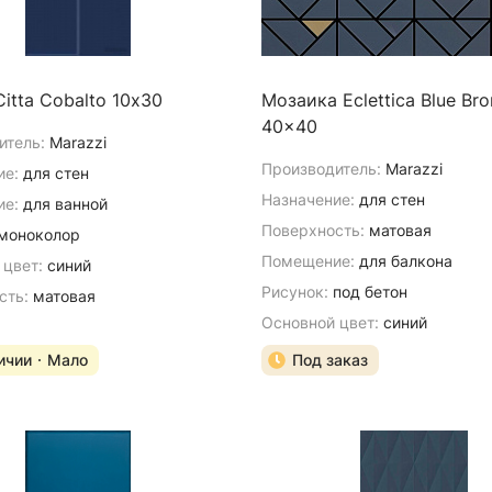
itta Cobalto 10х30
Мозаика Eclettica Blue Br
40x40
итель:
Marazzi
Производитель:
Marazzi
ие:
для стен
Назначение:
для стен
е:
для ванной
Поверхность:
матовая
моноколор
Помещение:
для балкона
 цвет:
синий
Рисунок:
под бетон
сть:
матовая
Основной цвет:
синий
ичии
Мало
Под заказ