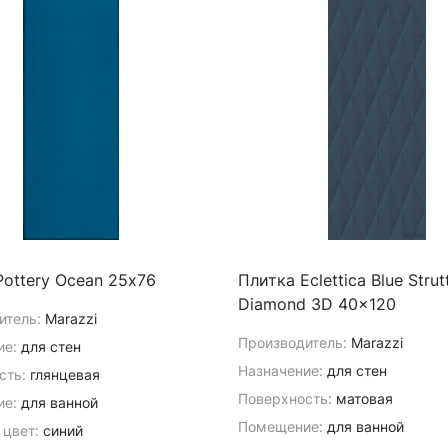
Pottery Ocean 25х76
Плитка Eclettica Blue Strut
Diamond 3D 40x120
итель:
Marazzi
Производитель:
Marazzi
ие:
для стен
Назначение:
для стен
сть:
глянцевая
Поверхность:
матовая
е:
для ванной
Помещение:
для ванной
 цвет:
синий