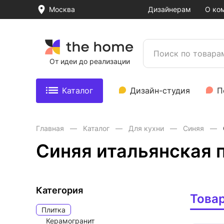
Москва
Дизайнерам
О ко
От идеи до реализации
Каталог
Дизайн-студия
П
Главная
Каталог
Для кухни
Синяя
Синяя итальянская 
Категория
Това
Плитка
Керамогранит