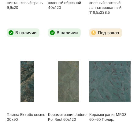
фисташковый грань
зеленый обрезной
зелёный светлый
9,9х20
40х120
лаппатированный
119,5х238,5
В наличии
В наличии
Под заказ
Плитка Ekzotic cosmo
Керамогранит Jadore
Керамогранит MR03
30х90
Pol Rect 60х120
60x60 Полир.