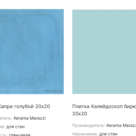
Капри голубой 20х20
Плитка Калейдоскоп бир
20х20
итель:
Kerama Marazzi
Производитель:
Kerama Maraz
ие:
для стен
Назначение:
для стен
сть:
глянцевая