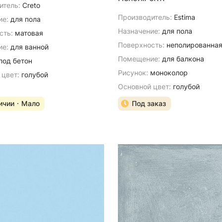
итель:
Creto
Производитель:
Estima
ие:
для пола
Назначение:
для пола
сть:
матовая
Поверхность:
неполированна
е:
для ванной
Помещение:
для балкона
под бетон
Рисунок:
моноколор
 цвет:
голубой
Основной цвет:
голубой
ичии
Мало
Под заказ