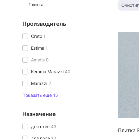
Плитка
Очистит
Производитель
Creto
1
Estima
1
Ametis
0
Kerama Marazzi
40
Marazzi
2
Показать ещё 15
Назначение
для стен
43
Плитка 
для пола
10