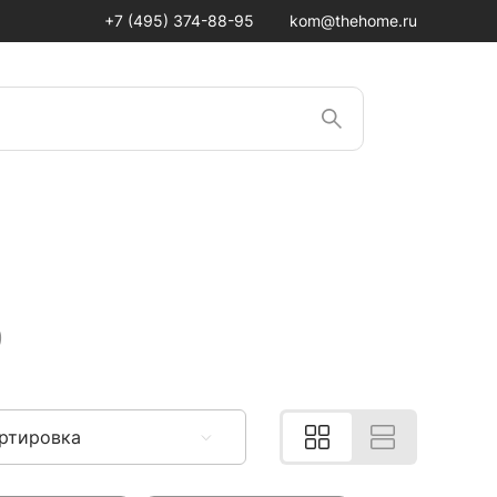
+7 (495) 374-88-95
kom@thehome.ru
9
ртировка