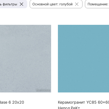
ь фильтры
Основной цвет: голубой
Помещение: 
Base 6 20х20
Керамогранит YC85 60x6
Непол.РеКт.