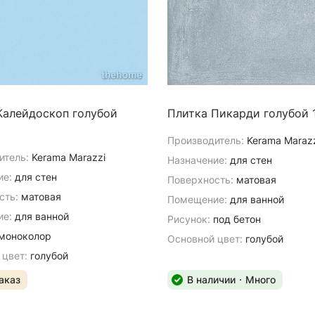
Калейдоскоп голубой
Плитка Пикарди голубой 
Производитель:
Kerama Maraz
итель:
Kerama Marazzi
Назначение:
для стен
ие:
для стен
Поверхность:
матовая
сть:
матовая
Помещение:
для ванной
е:
для ванной
Рисунок:
под бетон
моноколор
Основной цвет:
голубой
 цвет:
голубой
аказ
В наличии
Много