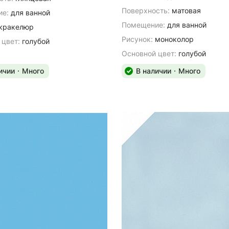
Поверхность:
матовая
е:
для ванной
Помещение:
для ванной
кракелюр
Рисунок:
моноколор
 цвет:
голубой
Основной цвет:
голубой
ичии
Много
В наличии
Много