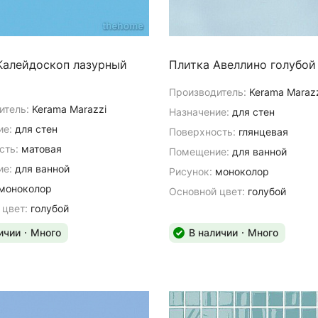
Калейдоскоп лазурный
Плитка Авеллино голубой
Производитель:
Kerama Maraz
итель:
Kerama Marazzi
Назначение:
для стен
ие:
для стен
Поверхность:
глянцевая
сть:
матовая
Помещение:
для ванной
е:
для ванной
Рисунок:
моноколор
моноколор
Основной цвет:
голубой
 цвет:
голубой
ичии
Много
В наличии
Много