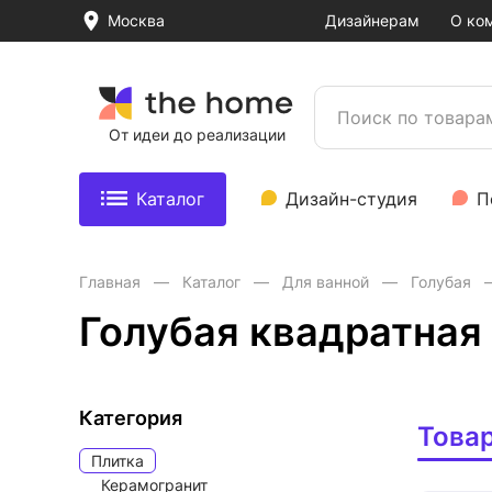
Москва
Дизайнерам
О ко
От идеи до реализации
Каталог
Дизайн-студия
П
Главная
Каталог
Для ванной
Голубая
Голубая квадратная
Категория
Това
Плитка
Керамогранит