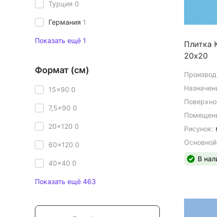
Турция
0
Германия
1
Показать ещё 1
Плитка 
20х20
Формат (см)
Производ
Назначен
15x90
0
Поверхно
7,5x90
0
Помещени
20x120
0
Рисунок:
Основной
60x120
0
В нал
40x40
0
Показать ещё 463