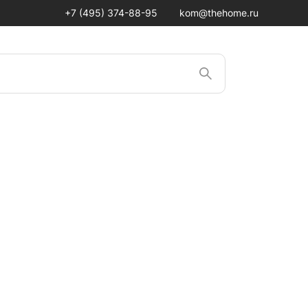
+7 (495) 374-88-95
kom@thehome.ru