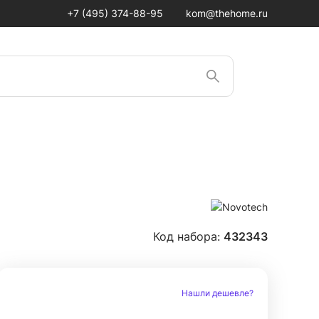
+7 (495) 374-88-95
kom@thehome.ru
Код набора:
432343
Нашли дешевле?