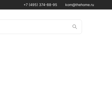
+7 (495) 374-88-95
kom@thehome.ru