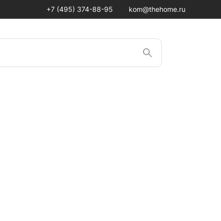
+7 (495) 374-88-95
kom@thehome.ru