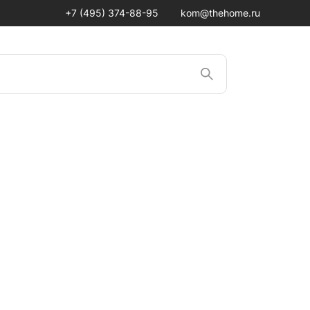
+7 (495) 374-88-95
kom@thehome.ru