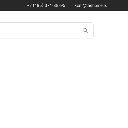
+7 (495) 374-88-95
kom@thehome.ru