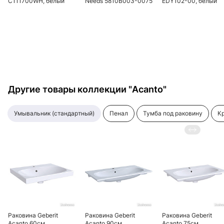
C111700WH, белый
Needs 5810B003-0075
EDY102-00, белый
безободковый, для
людей с
ограниченными
возможностями
Другие товары коллекции "Acanto"
умывальник (стандартный)
пенал
тумба под pаковину
Раковина Geberit
Раковина Geberit
Раковина Geberit
Acanto 60см
Acanto 90см
Acanto 75см