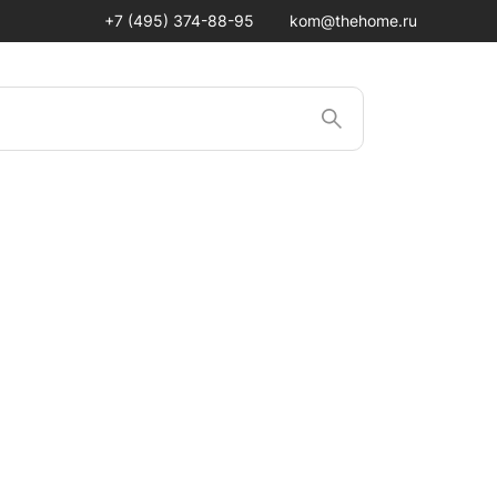
+7 (495) 374-88-95
kom@thehome.ru