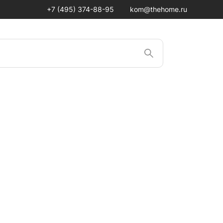
+7 (495) 374-88-95
kom@thehome.ru