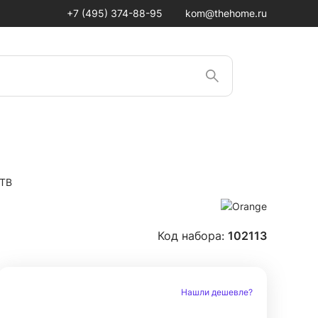
+7 (495) 374-88-95
kom@thehome.ru
0TB
Код набора:
102113
Нашли дешевле?