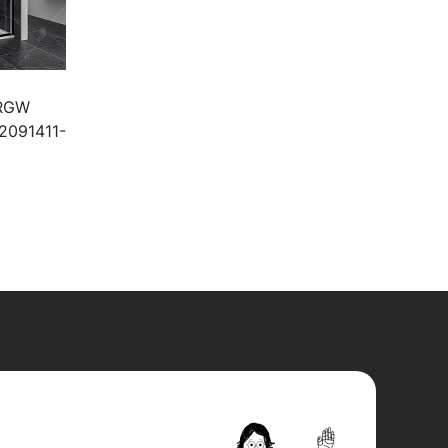
 RGW
32091411-