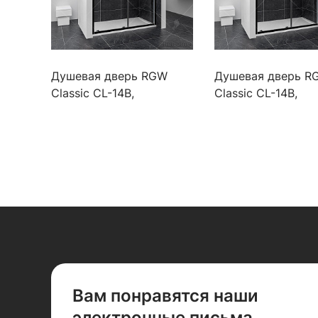
Душевая дверь RGW
Душевая дверь R
Classic CL-14B,
Classic CL-14B,
32091412-14
32091410-14
Вам понравятся наши
электронные письма