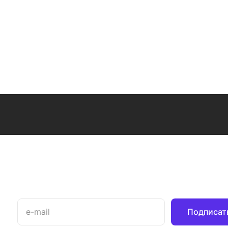
FB85A2H000
и душа FB85A10
Подписат