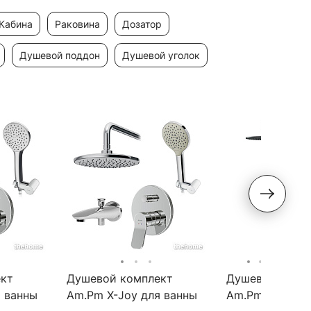
кабина
раковина
дозатор
душевой поддон
душевой уголок
кт
Душевой комплект
Душевой комп
я ванны
Am.Pm X-Joy для ванны
Am.Pm X-Joy д