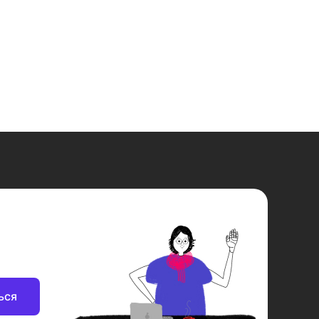
000
и душа FB85A10020
и душа FB85A1
ься