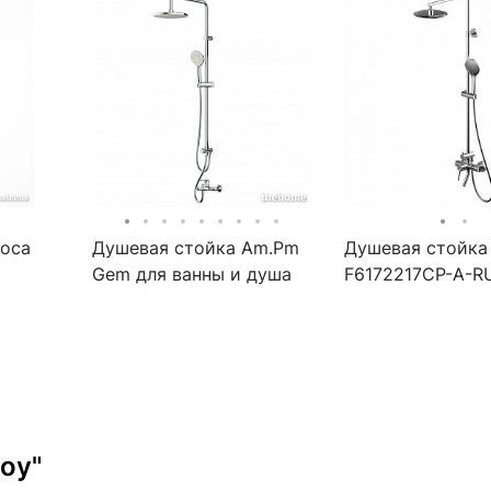
Roca
Душевая стойка Am.Pm
Душевая стойка 
Gem для ванны и душа
F6172217CP-A-R
F40890A14
oy"