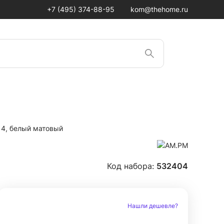
+7 (495) 374-88-95
kom@thehome.ru
4, белый матовый
Код набора:
532404
Нашли дешевле?