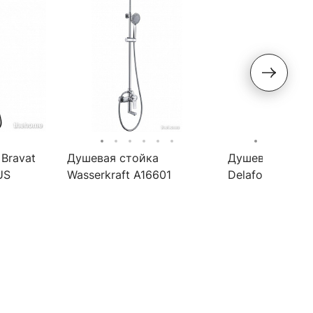
Bravat
Душевая стойка
Душевая стойк
US
Wasserkraft A16601
Delafon Eo E11