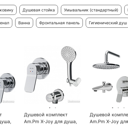
аковину
душевая стойка
умывальник (стандартный)
пенал
ванна
фронтальная панель
гигиенический душ
т
Душевой комплект
Душевой компле
душа,
Am.Pm X-Joy для душа,
Am.Pm X-Joy дл