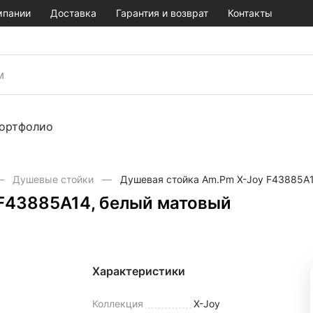
мпании
Доставка
Гарантия и возврат
Контакты
ортфолио
Душевые стойки
Душевая стойка Am.Pm X-Joy F43885A1
F43885A14, белый матовый
Характеристики
Коллекция
X-Joy