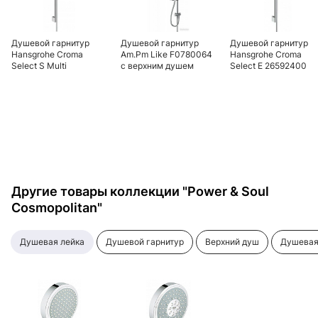
Душевой гарнитур
Душевой гарнитур
Душевой гарнитур
Hansgrohe Croma
Am.Pm Like F0780064
Hansgrohe Croma
Select S Multi
с верхним душем
Select E 26592400
26570400
Другие товары коллекции "Power & Soul
Cosmopolitan"
душевая лейка
душевой гарнитур
верхний душ
душевая