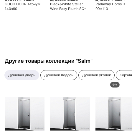
GOOD DOOR Атриум
Black&White Stellar
Radaway Doros D
140х90
Wind Easy Plumb SQ-
90x110
10H 100x100x135см
Другие товары коллекции "Salm"
душевая дверь
душевой поддон
душевой уголок
корзи