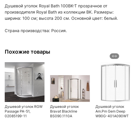
Душевой уголок Royal Bath 100BK-T прозрачное от
производителя Royal Bath из коллекции BK. Размеры:
ширина: 100 см; высота 200 см. Основной цвет: белый.
Страна производства: Россия.
Похожие товары
Душевой уголок RGW
Душевой уголок
Душевой уголок
Passage PA-51,
Bravat Blackline
Am.Pm Gem Deep
02085199-11
BS090.1110A
W90G-401A090WT
90x90x195 см
90х90 см стекло
четверть круга
прозрачное
черный