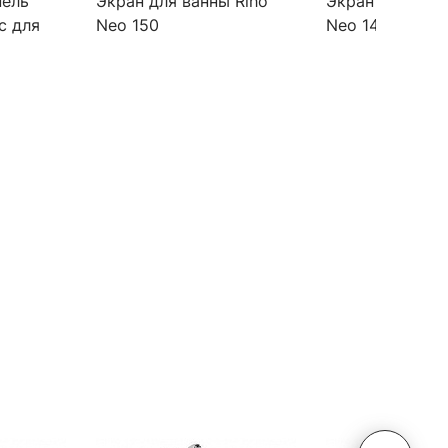
нель
Экран для ванны Riho
Экран для ванн
c для
Neo 150
Neo 140
00