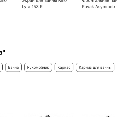
Riho
Экран для ванны Riho
Фронтальная па
Lyra 153 R
Ravak Asymmetri
ванны CZ471000
a"
ванна
рукомойник
каркас
карниз для ванны