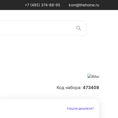
+7 (495) 374-88-95
kom@thehome.ru
Код набора:
473408
Нашли дешевле?