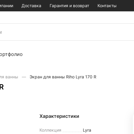
мпании
Доставка
Гарантия и возврат
Контакты
ортфолио
ля ванны
Экран для ванны Riho Lyra 170 R
 R
Характеристики
Коллекция
Lyra