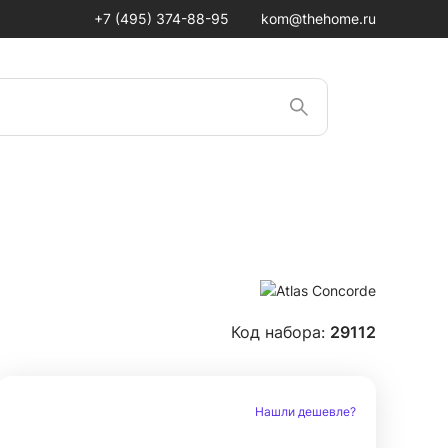
+7 (495) 374-88-95
kom@thehome.ru
Код набора:
29112
Нашли дешевле?