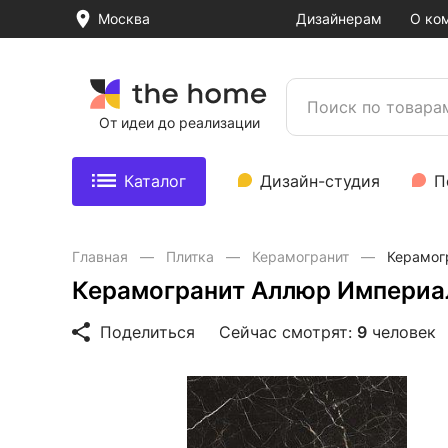
Москва
Дизайнерам
О ко
От идеи до реализации
Каталог
Дизайн-студия
П
Главная
Плитка
Керамогранит
Керамог
Керамогранит Аллюр Империа
Поделиться
Сейчас смотрят:
9
человек