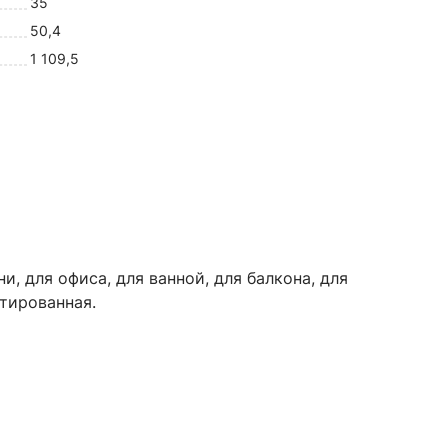
35
50,4
1 109,5
, для офиса, для ванной, для балкона, для
атированная.