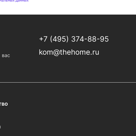
нальных данных
+7 (495) 374-88-95
kom@thehome.ru
 вас
тво
и