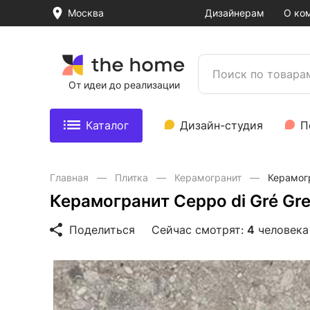
Москва
Дизайнерам
О ко
От идеи до реализации
Каталог
Дизайн-студия
П
Главная
Плитка
Керамогранит
Керамогр
Керамогранит Ceppo di Gré Grei
Поделиться
Сейчас смотрят:
4
человека