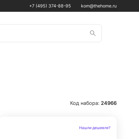
+7 (495) 374-88-95
kom@thehome.ru
Код набора:
24966
Нашли дешевле?