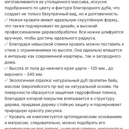
изготавливаются из утолщенного массива, искусно
подобранного по цвету и фактуре благородного дуба, что
создает не только безупречный вид, но и долговечность.
✅ Ножки кровати имеют идеальную скруглённую форму,
что также подчеркивает ее дизайн, и высокий
профессионализм деревообработки. Все ножки шлифуются
вручную, чтобы достичь идеального радиуса.
✅ Благодаря невысокой спинки кровать можно поставить к
стене с ограничениями по высоте. Она идеально впишется
в интерьер как современной квартиры, так и загородного
дома.
✅ Высота от пола до нижнего края царги - 120 мм., до
верхнего - 340 мм.
✅ Экологичная отделка: натуральный дуб пропитан бейц
маслом (европейского пр-ва) на натуральной основе. На
поверхности образуется защитная гидрофобная пленка,
благодаря которой покрытие впитывается в структуру
дерева, придавая дереву стойкую защиту и подчеркивает
природную красоту рисунка.
✅ Кровать не комплектуется ортопедическим основанием
и матрасом, следовательно, можно подобрать его
индивидуально под запрос, учитывая степень жесткости и