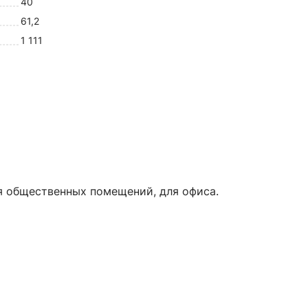
40
61,2
1 111
ля общественных помещений, для офиса.