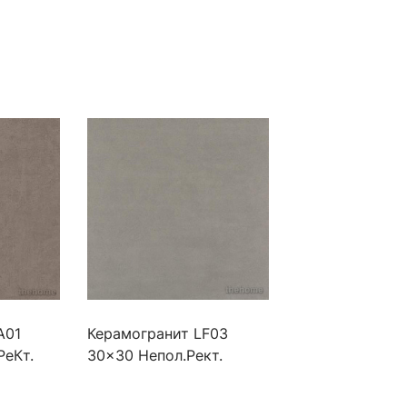
A01
Керамогранит LF03
РеКт.
30x30 Непол.Рект.