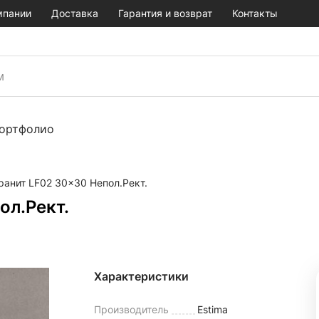
мпании
Доставка
Гарантия и возврат
Контакты
ортфолио
ранит LF02 30x30 Непол.Рект.
ол.Рект.
Характеристики
Производитель
Estima