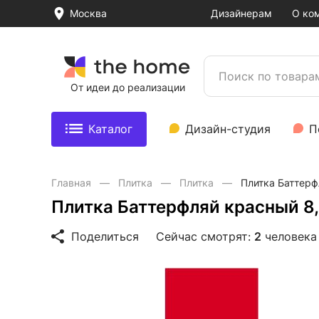
Москва
Дизайнерам
О ко
От идеи до реализации
Каталог
Дизайн-студия
П
Главная
Плитка
Плитка
Плитка Баттерф
Плитка Баттерфляй красный 8
Поделиться
Сейчас смотрят:
2
человека