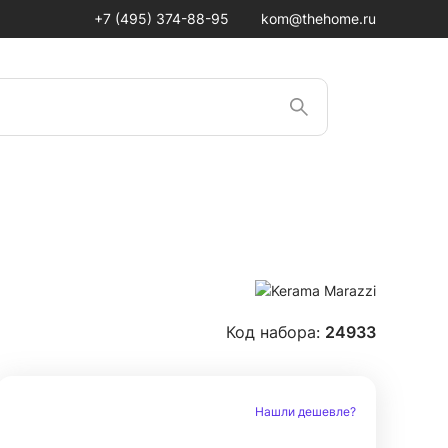
+7 (495) 374-88-95
kom@thehome.ru
Код набора:
24933
Нашли дешевле?