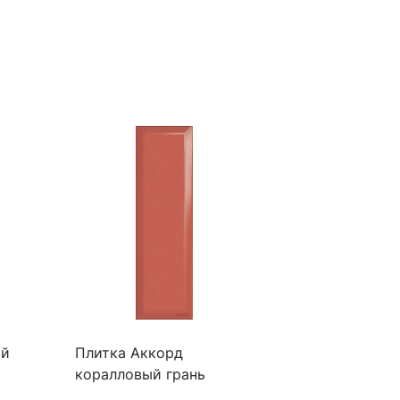
яй
Плитка Аккорд
коралловый грань
8,5x28,5