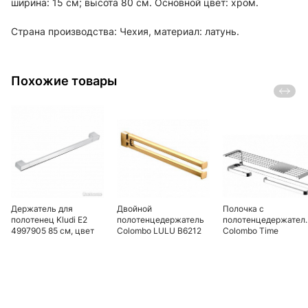
ширина: 15 см; высота 80 см. Основной цвет: хром.
Страна производства: Чехия, материал: латунь.
Похожие товары
Держатель для
Двойной
Полочка с
полотенец Kludi E2
полотенцедержатель
полотенцедержател
4997905 85 см, цвет
Colombo LULU В6212
Colombo Time
хром
GOLD, золото
W4276.SX