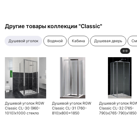
Другие товары коллекции "Classic"
душевой уголок
водяной
кабина
душевая дверь
с
Душевой уголок RGW
Душевой уголок RGW
Душевой уголок RG
Classic CL-30 (960-
Classic CL-31 (760-
Classic CL-32 (765-
1010)х1000 стекло
810)x800x1850
790)x(765-790)x1850
чистое
профиль хром, стекло
профиль хром, стекл
чистое
шиншилла