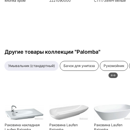
кнопка хром
2221090000
C111738WH белый
Другие товары коллекции "Palomba"
умывальник (стандартный)
бачок для унитаза
рукомойник
Раковина накладная
Раковина Laufen
Раковина Laufen
Laufen Palomba
Palomba
Palomba