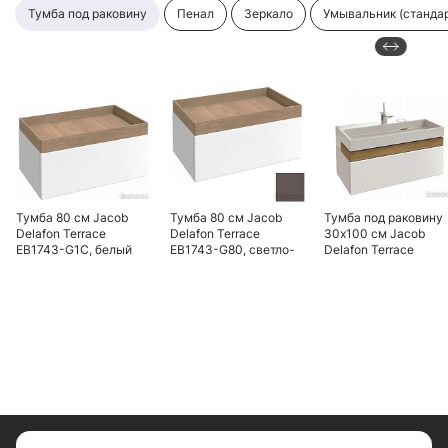
тумба под раковину
пенал
зеркало
умывальник (станда
Тумба 80 см Jacob
Тумба 80 см Jacob
Тумба под раковину
Delafon Terrace
Delafon Terrace
30x100 см Jacob
EB1743-G1C, белый
EB1743-G80, светло-
Delafon Terrace
глянцевый
коричневый
EB1187-S24 жасмин
глянцевый
сатин