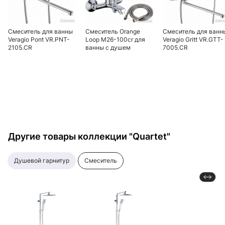
Смеситель для ванны
Смеситель Orange
Смеситель для ванн
Veragio Pont VR.PNT-
Loop M26-100cr для
Veragio Gritt VR.GTT-
2105.CR
ванны с душем
7005.CR
монокомандный, с
монокомандный, с
поворотным изливом
поворотным изливо
L40 см и ручным
L40 см и ручным
душем, хром
душем, хром
Другие товары коллекции "Quartet"
душевой гарнитур
смеситель