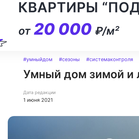
#умныйдом
#сезоны
#системаконтроля
Умный дом зимой и 
Дата редакции
1 июня 2021