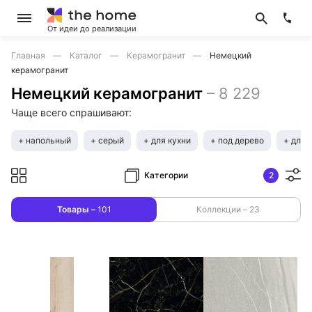
От идеи до реализации
Главная
Каталог
Керамогранит
Немецкий
керамогранит
Немецкий керамогранит
–
8 229
Чаще всего спрашивают:
+ напольный
+ серый
+ для кухни
+ под дерево
+ для 
Категории
2
Товары –
101
Коллекции –
23